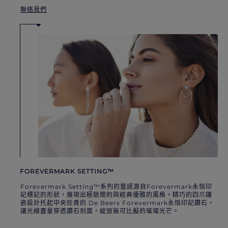
聯絡我們
FOREVERMARK SETTING™
Forevermark Setting™系列的靈感源自Forevermark永恒印
記標記的形狀，展現出極致簡約與經典優雅的風格。精巧的四爪鑲
嵌設計托起中央珍貴的 De Beers Forevermark永恒印記鑽石，
讓光線盡量穿透鑽石刻面，綻放無可比擬的璀璨光芒。