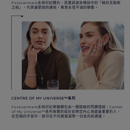
Forevermark永恒印記鑽石，其靈感源自傳說中的「赫拉克勒斯
之結」，代表最堅固的連結，寓意永恆不滅的聯繫。
CENTRE OF MY UNIVERSE™系列
Forevermark永恒印記單顆鑽石由一圈精緻的閃鑽環繞，Center
of My Universe™系列珠寶的設計反映您內心深處最重要的人，
在您倆的宇宙中，她可在不同層面凝聚一切並向前邁進。