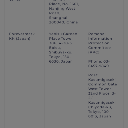
Place, No. 1601,
Nanjing West
Road,
Shanghai
200040, China
Forevermark
Yebisu Garden
Personal
KK (Japan)
Place Tower
Information
30F, 4-20-3
Protection
Ebisu,
Committee
Shibuya-ku,
(PPC)
Tokyo, 150-
6030, Japan
Phone: 03-
6457-9849
Post:
Kasumigaseki
Common Gate
West Tower
32nd Floor, 3-
2-1,
Kasumigaseki,
Chiyoda-ku,
Tokyo, 100-
0013, Japan