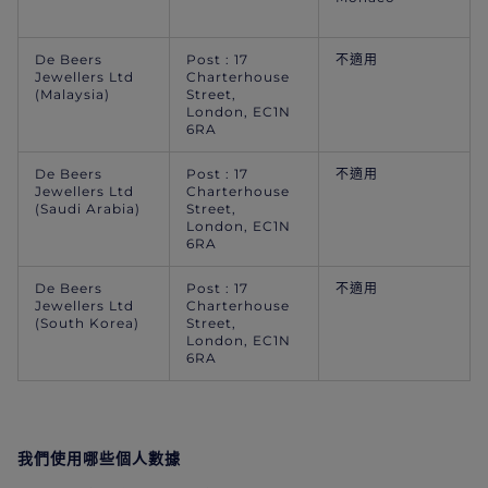
De Beers
Post : 17
不適用
Jewellers Ltd
Charterhouse
(Malaysia)
Street,
London, EC1N
6RA
De Beers
Post : 17
不適用
Jewellers Ltd
Charterhouse
(Saudi Arabia)
Street,
London, EC1N
6RA
De Beers
Post : 17
不適用
Jewellers Ltd
Charterhouse
(South Korea)
Street,
London, EC1N
6RA
我們使用哪些個人數據