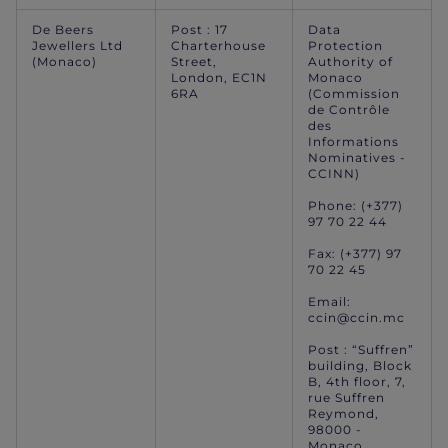
De Beers
Post : 17
Data
Jewellers Ltd
Charterhouse
Protection
(Monaco)
Street,
Authority of
London, EC1N
Monaco
6RA
(Commission
de Contrôle
des
Informations
Nominatives -
CCINN)
Phone: (+377)
97 70 22 44
Fax: (+377) 97
70 22 45
Email:
ccin@ccin.mc
Post : “Suffren”
building, Block
B, 4th floor, 7,
rue Suffren
Reymond,
98000 -
Monaco