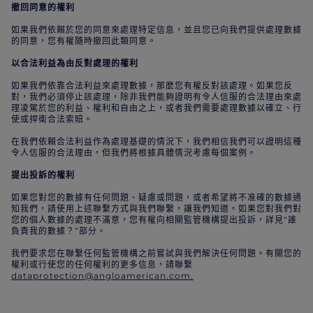
撤回同意的權利
如果我們依賴於您的同意來處理特定信息，並且您已向我們提供處理數據
的同意，您有權隨時撤回此類同意。
以合法利益為由反對處理的權利
如果我們依靠合法利益來處理數據，那麼您有權反對該處理。如果您反
對，我們必須停止該處理，除非我們能夠證明有令人信服的合法理由來處
理凌駕於您的利益、權利和自由之上，或者我們需要處理數據以確立、行
使或捍衛合法索賠。
在我們依賴合法利益作為處理基礎的情況下，我們相信我們可以證明這種
令人信服的合法理由，但我們將根據具體情況考慮每個案例。
提出投訴的權利
如果您對您的數據有任何問題、疑慮或問題，或者希望將不准確的數據通
知我們，請使用上述聯繫方式與我們聯繫，讓我們知道。如果您對我們對
您的個人數據的處理不滿意，您有權向相關監管機構提出投訴，詳見“誰
負責我的數據？”部分。
我們要求您在聯繫任何監管機構之前嘗試與我們解決任何問題。有關您的
權利或行使您的任何權利的更多信息，請聯繫
dataprotection@angloamerican.com.