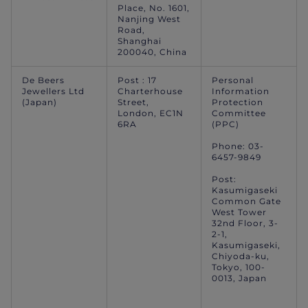
Place, No. 1601,
Nanjing West
Road,
Shanghai
200040, China
De Beers
Post : 17
Personal
Jewellers Ltd
Charterhouse
Information
(Japan)
Street,
Protection
London, EC1N
Committee
6RA
(PPC)
Phone: 03-
6457-9849
Post:
Kasumigaseki
Common Gate
West Tower
32nd Floor, 3-
2-1,
Kasumigaseki,
Chiyoda-ku,
Tokyo, 100-
0013, Japan