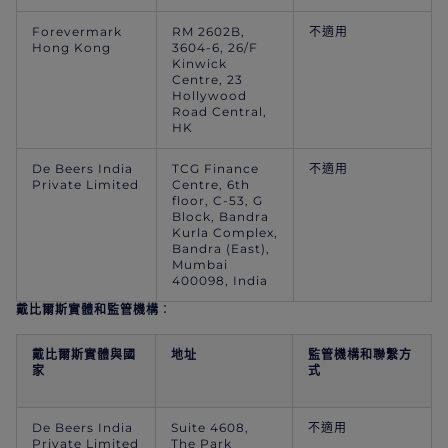
Forevermark
RM 2602B,
不適用
Hong Kong
3604-6, 26/F
Kinwick
Centre, 23
Hollywood
Road Central,
HK
De Beers India
TCG Finance
不適用
Private Limited
Centre, 6th
floor, C-53, G
Block, Bandra
Kurla Complex,
Bandra (East),
Mumbai
400098, India
戴比爾斯實體和監管機構
：
戴比爾斯實體與國
地址
監管機構和聯繫方
家
式
De Beers India
Suite 4608,
不適用
Private Limited
The Park