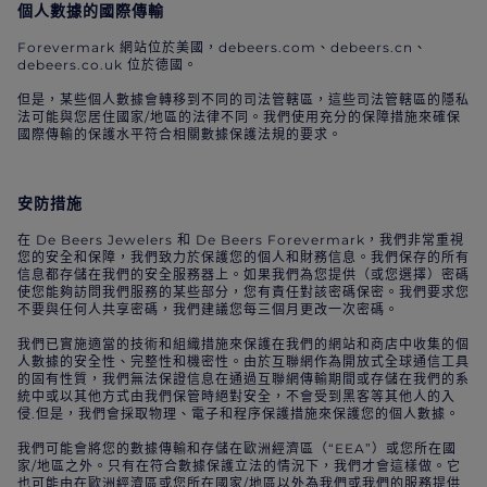
個人數據的國際傳輸
Forevermark 網站位於美國，debeers.com、debeers.cn、
debeers.co.uk 位於德國。
但是，某些個人數據會轉移到不同的司法管轄區，這些司法管轄區的隱私
法可能與您居住國家/地區的法律不同。我們使用充分的保障措施來確保
國際傳輸的保護水平符合相關數據保護法規的要求。
安防措施
在 De Beers Jewelers 和 De Beers Forevermark，我們非常重視
您的安全和保障，我們致力於保護您的個人和財務信息。我們保存的所有
信息都存儲在我們的安全服務器上。如果我們為您提供（或您選擇）密碼
使您能夠訪問我們服務的某些部分，您有責任對該密碼保密。我們要求您
不要與任何人共享密碼，我們建議您每三個月更改一次密碼。
我們已實施適當的技術和組織措施來保護在我們的網站和商店中收集的個
人數據的安全性、完整性和機密性。由於互聯網作為開放式全球通信工具
的固有性質，我們無法保證信息在通過互聯網傳輸期間或存儲在我們的系
統中或以其他方式由我們保管時絕對安全，不會受到黑客等其他人的入
侵.但是，我們會採取物理、電子和程序保護措施來保護您的個人數據。
我們可能會將您的數據傳輸和存儲在歐洲經濟區（“EEA”）或您所在國
家/地區之外。只有在符合數據保護立法的情況下，我們才會這樣做。它
也可能由在歐洲經濟區或您所在國家/地區以外為我們或我們的服務提供