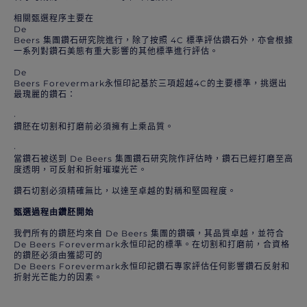
相關甄選程序主要在
De
Beers 集團鑽石研究院進行，除了按照 4C 標準評估鑽石外，亦會根據
一系列對鑽石美態有重大影響的其他標準進行評估。
De
Beers Forevermark永恒印記基於三項超越4C的主要標準，挑選出
最瑰麗的鑽石：
·
鑽胚在切割和打磨前必須擁有上乘品質。
·
當鑽石被送到 De Beers 集團鑽石研究院作評估時，鑽石已經打磨至高
度透明，可反射和折射璀璨光芒。
鑽石切割必須精確無比，以達至卓越的對稱和堅固程度。
甄選過程由鑽胚開始
我們所有的鑽胚均來自 De Beers 集團的鑽礦，其品質卓越，並符合
De Beers Forevermark永恒印記的標準。在切割和打磨前，合資格
的鑽胚必須由獲認可的
De Beers Forevermark永恒印記鑽石專家評估任何影響鑽石反射和
折射光芒能力的因素。