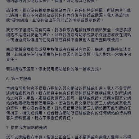
何內容的明示或默示條件、保證、聲明或其它條款。
請注意，我方沒有義務更新網站內容，在任何特定時間，所述內容可能
已過期。我方不保證網站或其任何內容沒有錯誤或遺漏。我方基於“現
狀”提供網站，且沒有做出任何形式的明示或默示保證。
我方不保證網站沒有病毒。我方採取合理措施確保網站安全，但您承認
網路不是絕對安全的媒介，並且我方沒有明示或默示保證您發表在網站
上或通過網站傳送的任何資訊或資料不會被他人擅自查閱或使用。
由於電腦設備維修或發生故障或者各種其它原因，網站可能隨時無法查
閱，若網站在任何時間由於任何原因而無法查閱，我方對您不承擔任何
責任。
若對網站不滿意，停止使用網站是你的唯一補救方式。
6. 第三方服務
本網站可能包含不受我方控制的其它網站的連結或引用。我方不負責所
述網站或其內容。我方網頁中包含任何所述連結不應構成我方對所述網
站之內容、產品、服務或營運商的認可、聲明或保證。您應查閱其它網
站的私隱權政策和使用條款，因為對於提交至所述第三方網站或其收集
的資料，我方沒有控制權。對於您使用所述第三方網站而可能引起的任
何損害、損失或費用，或者我方網站所連結或指向的任何網站的行為和
客戶資料實踐，我方不承擔任何責任。
7. 指向我方網站的連結
您可以連結我方主頁，惟須公正合法，且不損害或利用我方聲譽。不得