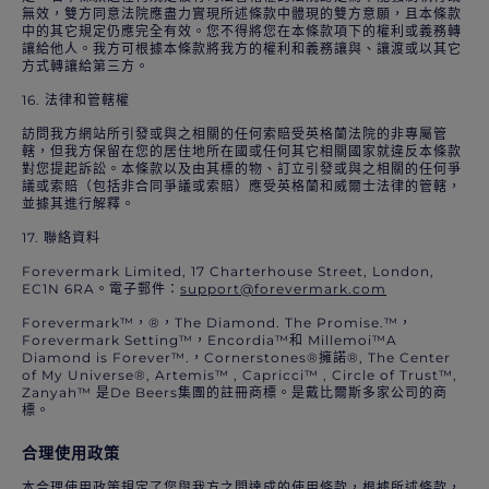
無效，雙方同意法院應盡力實現所述條款中體現的雙方意願，且本條款
中的其它規定仍應完全有效。您不得將您在本條款項下的權利或義務轉
讓給他人。我方可根據本條款將我方的權利和義務讓與、讓渡或以其它
方式轉讓給第三方。
16. 法律和管轄權
訪問我方網站所引發或與之相關的任何索賠受英格蘭法院的非專屬管
轄，但我方保留在您的居住地所在國或任何其它相關國家就違反本條款
對您提起訴訟。本條款以及由其標的物、訂立引發或與之相關的任何爭
議或索賠（包括非合同爭議或索賠）應受英格蘭和威爾士法律的管轄，
並據其進行解釋。
17. 聯絡資料
Forevermark Limited, 17 Charterhouse Street, London,
EC1N 6RA。電子郵件：
support@forevermark.com
Forevermark™，®，The Diamond. The Promise.™，
Forevermark Setting™，Encordia™和 Millemoi™A
Diamond is Forever™.，Cornerstones®擁諾®, The Center
of My Universe®, Artemis™ , Capricci™ , Circle of Trust™,
Zanyah™ 是De Beers集團的註冊商標。是戴比爾斯多家公司的商
標。
合理使用政策
本合理使用政策規定了您與我方之間達成的使用條款，根據所述條款，