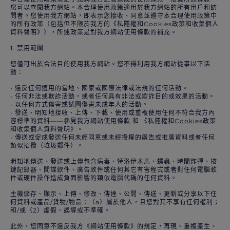
您可以查閱我方網站。本合理使用政策適用於我方網站的所有用戶和訪
問者。您使用我方網站，即表示您接收、同意並遵守本合理使用政策中
的所有政策（包括但不限於我方的《私隱權和Cookies政策和收集個人
資料聲明》），所述政策是對我方網站使用條款的補充。
1. 禁用範圍
您僅可出於合法目的使用我方網站。您不得利用我方網站從事以下活
動：
• 違反任何適用的當地、國家或國際法律或法規的任何活動。
• 任何非法或欺詐活動，或者任何具有非法或欺詐目的或效果的活動。
• 以任何方式傷害或試圖傷害未成年人的活動。
• 發送、明知地接收、上傳、下載、使用或重複使用任何不符合我方內
容標準的資料——參見我方網站使用條款 和 《
私隱權
和
Cookies
政策
和收集個人資料聲明》。
• 傳送或促成發送任何未經同意或未經授權的廣告或推廣資料或者任何
類似招攬（垃圾郵件）。
明知地傳送、發送或上傳包含病毒、特洛伊木馬、蠕蟲、時間炸彈、按
鍵記錄器、間諜軟件、廣告軟件或任何其它有害程式或者對任何電腦軟
件或硬件操作造成負面影響的類似電腦代碼的任何資料。
主機儲存、顯示、上傳、修改、傳達、公開、傳送、更新或分享以下任
何資料或產品/貨物/物品：（a）屬於他人，且您對其不享有任何權利；
和/或（2）虛假、誤導或不準確。
此外，您同意不違反我方《網站使用條款》的規定，再現、重複產生、