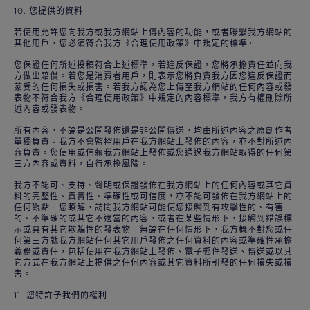
10. 您提供的資料
若使用允許您向我方或我方網站上傳內容的功能，或者聯繫我方網站的
其他用戶，您必須符合我方《合理使用政策》中規定的標準。
您保證任何所述投稿符合上述標準，若違反保證，您將承擔責任並向我
方做出賠償。若您是消費者用戶，則表示您將負責我方因您違反保證而
蒙受的任何損失或損害。若我方認為您上傳至我方網站的任何內容或發
表物不符合我方《合理使用政策》中規定的內容標準，我方有權刪除所
述內容或發表物。
所有內容，不論是公開發佈還是非公開傳送，均由所述內容之原創作者
單獨負責。我方不會監控用戶在我方網站上發佈的內容，亦不對所述內
容負責。您使用或信賴我方網站上發佈或您通過我方網站取得的任何第
三方內容或資料，自行承擔風險。
我方不認可、支持、聲明或保證發佈在我方網站上的任何內容或其它資
料的完整性、真實性、準確性或可信度，亦不認可發佈在我方網站上的
任何觀點。您瞭解，訪問我方網站可能使您接觸到有攻擊性的、有害
的、不準確的或其它不適當的內容，或者在某些情形下，接觸到錯誤標
示或具有其它欺騙性的發表物。無論在任何情形下，我方概不對您或任
何第三方就我方網站任何其它用戶發佈之任何資料的內容或準確性承擔
義務或責任，包括使用在我方網站上發佈、電子郵件發送、傳送或以其
它方式在我方網站上提供之任何內容或其它資料所引發的任何損失或損
害。
11. 您特許予我們的權利