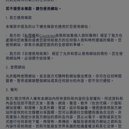
若不接受本條款，請勿使用網站。
1. 其它適用條款
本條款中提及的以下補充條款也適用於您使用網站：
• 我方的《
私隱權
和
Cookies
政策和收集個人資料聲明》規定了我方在
處理向您收集的或者您提供給我方的任何個人資料時所遵循的條款。您
使用網站，即表示保證您提供的全部資料準確。
• 我方的《合理使用政策》 規定了允許和禁止使用網站的情形。您在使
用網站時，必須遵守該政策。
2. 查閱網站
允許臨時查閱網站，並且我方可隨時對網站做出修改，亦可在任何時間
變更、暫停或撤銷整個網站或其任何部分的內容，恕不另行通知。
3. 權利
我方/我方特許人擁有本網站內所有資料和內容的全部權利，所述資料和
內容包括但不限於文本、影像、網頁、聲音、軟件（包含代碼、介面和
網站架構）和視像，及其外觀、質感、設計和編彙。僅透過使用我方網
站所提供的社交媒體分享圖標，您可以通過社交媒體而僅為合法的、非
商業個人用途分享我方網站的資料及内容，禁止以電子、紙制或其它形
式進行任何其他下載，再發佈，再傳送，複製及使用我方網站之資料及
内容作其他用途，否則可能違反世界各國的知識產權法和其它法律。您