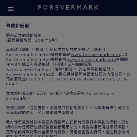
條款和細則
條款和細則
條款和細則
適用於本網站的使用
(最近更新時間：2018年5月）
本條款和細則（“條款”）及其中提及的文件規定了您使用
Forevermark Limited營運的網站
www.forevermark.com
以及
Forevermark Limited營運的與
www.forevermark.com
有關的
任何其它線上和移動網站, 包括我方於中國的域名
www.forevermark.cn
（合稱“網站”）的法律條款和細則。
Forevermark Limited是一間在英格蘭和威爾士註冊的有限公司，公
司註冊號是06501918, 17 Charterhouse Street, London, EC1N
6RA。
本條款中提及的“我方的”及“我方”被視為是指 Forevermark
Limited永。
您使用網站（包括查閱、瀏覽或註冊使用網站），即確認無條件同意接
受本條款的約束，並且繼續遵守本條款。
我方保留通過修改本頁面內容從而在任何時間修訂本條款的權利，您在
網站公佈任何所述修訂後繼續使用網站的，將視為接受所述修訂條款。
更新後的條款將取代全部原有條款。請定期查看本頁面，關注我方做出
的對您具有約束力的任何修訂。