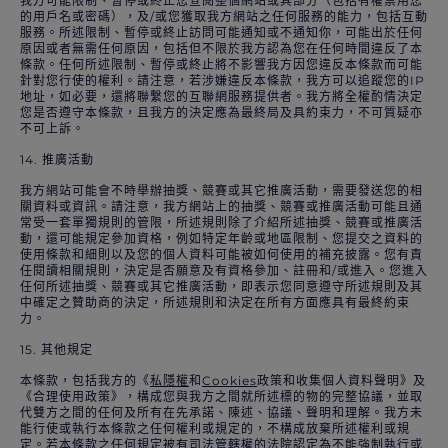
我方可能限制、暫停或終止您查閱整個網站或其部分（包括有權禁用您
的用戶名或密碼），及/或您獲取我方網站之任何服務的能力，包括互動
服務。所述限制、暫停或終止訪問可能通知或不通知你，可能出於任何
原因或者無需任何原因，包括但不限於我方認為您在任何時間違反了本
條款。任何所述限制、暫停或終止將不影響我方因您違反本條款而可能
針對您行使的權利。請注意，若涉嫌違反本條款，我方可以追蹤您的IP
地址，如必要，還將聯繫您的互聯網服務提供者。我方將全權酌情決定
您是否遵守本條款，且我方的決定應為最終局及具約束力，不可質疑亦
不可上訴。
14. 推廣活動
我方網站可能會不時舉辦抽獎、競賽或其它推廣活動，需要發送您的相
關資料或資訊。請注意，我方網站上的抽獎、競賽或推廣活動可能且通
常受一套單獨規則的管限，所述規則除了介紹所述抽獎、競賽或推廣活
動，還可能規定參加資格，例如特定年齡或地區限制、您提交之資料的
使用條款和細則以及您的個人資料可能被如何使用的補充披露。您有責
任閱讀相關規則，決定是否願意及有資格參加、註冊和/或進入。您進入
任何所述抽獎、競賽或其它推廣活動，即表示您同意遵守所述規則及其
中確定之贊助商的決定，所述規則和決定在所有方面應具有最終約束
力。
15. 其他規定
本條款，包括我方的《
私隱權
和
Cookies
政策和收集個人資料聲明》及
《合理使用政策》，構成您與我方之間就所述標的物的完整協議，並取
代雙方之間的任何及所有在先承諾、陳述、協議、聲明和理解。我方未
能行使或執行本條款之任何權利或規定的，不構成放棄所述權利或規
定。若本條款之任何規定被有司法管轄權的法院認定為不能強制執行或