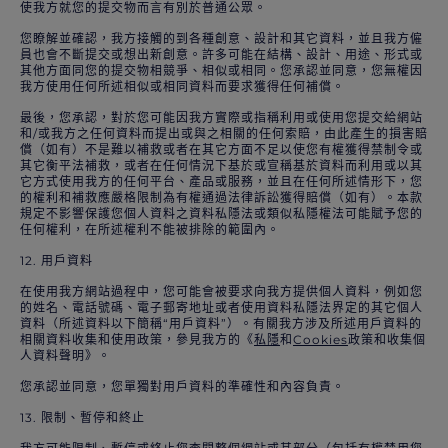
使我方就您的提交物而言有別於普通公眾。
您瞭解並確認，我方接觸的到各種創意、設計和其它資料，並且我方僱
員也會不斷提交或想出新創意。許多可能在結構、設計、用途、形式或
其他方面同您的提交物相競爭、相似或相同。您承認並同意，您無權因
我方使用任何所述相似或相同資料而要求獲得任何補償。
最後，您承認，對於您可能因我方實際或指稱利用或使用您提交給網站
和/或我方之任何資料而提出或與之相關的任何索賠，由此產生的損害賠
償（如有）不是難以補救或者在其它方面不足以使您有權獲得禁制令或
其它衡平法補救，或者在任何情況下基於或宣稱基於資料而利用或以其
它方式使用我方的任何平台、產品或服務，並且在任何所述情形下，您
的權利和補救應嚴格限制為有權通過法律訴訟獲得賠償（如有）。本款
規定不影響保護您個人資料之資料私隱法或類似私隱權法可能賦予您的
任何權利，在所述權利不能被排除的範圍內。
12. 用戶資料
在使用我方網站過程中，您可能會被要求向我方提供個人資料，例如您
的姓名、電話號碼、電子郵寄地址或者使用資料私隱法界定的其它個人
資料（所述資料以下簡稱“用戶資料”）。有關我方涉及所述用戶資料的
相關資料收集和使用政策，參見我方的《
私隱
和
Cookies
政策和收集個
人資料聲明》。
您承認並同意，您單獨對用戶資料的準確性和內容負責。
13. 限制、暫停和終止