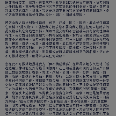
除非明確要求，我方不會要求亦不希望收到您通過我方網站、我方網站
之任何服務、電子郵件或任何其它方式提供的任何保密、機密、專有資
料或者其它資料。據此，我方要求您不要向我方發送任何原創資料，例
如您希望獲得補償或保密的設計、圖片、圖紙或原圖。
若您向我方發送創造性建議、創意、評論、圖片、圖紙、概念或任何其
它資料（“提交物”），儘管我方請求您不要向我方發送任何未經請求的
提交物或其它創造性資料，則每件提交物均不會被視為具有保密性和專
有性。我方對任何提交物均不負有保密義務，對於任何提交的使用或披
露亦不承擔責任。我方可將任何提交物用於任何目的，包括但不限於複
製、披露、傳送、公開、廣播或發佈，並且對所述提交物之任何使用行
為侵犯您任何權利的，包括但不限於版權、商標權、精神權利、私隱
權、專有權或其它產權、形象權或者所述資料或創意的署名權，您在此
不可撤銷地免除、解除並放棄任何索賠。
您在此不可撤銷地授權我方（但不構成義務）在世界各地永久性地（或
者適用法律可能允許的最長期限內）在已知或此後出現的任何及所有媒
體上對提交物進行複製、修改、改編、公開、特許、發佈、銷售、翻
譯、收納、創造衍生產品、利用、發行、公眾宣傳和其它使用，無需向
你支付任何使用費、補償或信貸金額。您向我方網站或我方提交一件提
交物，即保證並聲明所述提交物是您的原創作品，不違反或侵犯任何第
三方的權利，包括但不限於任何知識產權、宣傳權和/或私隱權。您同
意，您違反上述保證，將對我方承擔責任並做出賠償。若您是消費者用
戶，則表示您將負責我方因您違反保證而蒙受的任何損失或損害。向我
方網站和/或我方提供提交物，沒有確認函，亦不會返還。您同意並瞭
解，我方沒有義務使用您提供給我方網站或我方的任何提交物，您也無
權迫使我方使用任何提交物。您在此承認並同意，您與我方之間不存在
保密、受信或其它特殊關係，並且您向我方提交任何資料的決定也不會