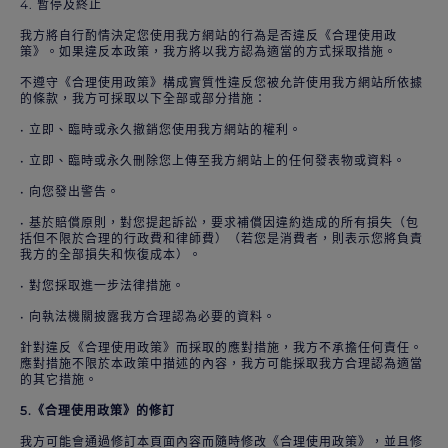
4. 暫停及終止
我方將自行酌情決定您使用我方網站的行為是否違反《合理使用政
策》。如果違反本政策，我方將以我方認為適當的方式採取措施。
不遵守《合理使用政策》構成實質性違反您被允許使用我方網站所依據
的條款，我方可採取以下全部或部分措施：
• 立即、臨時或永久撤銷您使用我方網站的權利。
• 立即、臨時或永久刪除您上傳至我方網站上的任何發表物或資料。
• 向您發出警告。
• 基於賠償原則，對您提起訴訟，要求補償因違約造成的所有損失（包
括但不限於合理的行政費和律師費）（若您是消費者，則表示您將負責
我方的全部損失和恢復成本）。
• 對您採取進一步法律措施。
• 向執法機關披露我方合理認為必要的資料。
針對違反《合理使用政策》而採取的應對措施，我方不承擔任何責任。
應對措施不限於本政策中描述的內容，我方可能採取我方合理認為適當
的其它措施。
5.《合理使用政策》的修訂
我方可能會通過修訂本頁面內容而隨時修改《合理使用政策》，並且修