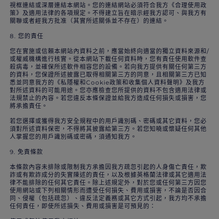
視框連結或深層連結本網站。您的連結網站必須符合我方《合理使用政
策》及適用法律的各項規定。不得建立旨在暗示經我方認可、與我方有
關聯或者經我方批准（其實所述關係並不存在）的連結。
8. 您的責任
您在實施或信賴本網站內資料之前，應當始終向適當的獨立資料來源和/
或權威機構進行核實。從本網站下載任何資料時，您有責任使用軟件查
殺病毒，並確保所述軟件相容您的設備。若向我方提供有關任何第三方
的資料，您保證所述披露已取得相關第三方的同意，且相關第三方已知
悉並同意我方的《私隱權和Cookie政策和收集個人資料聲明》及我方
對所述資料的可能用途。您亦應檢查您所提供的資料不包含適用法律或
法規禁止的內容。若您違反本條保證並給我方造成任何損失或損害，您
將承擔責任。
若您選擇或獲得我方安全規程中的用戶識別碼、密碼或其它資料，您必
須對所述資料保密，不得將其披露給第三方。若您知曉或懷疑任何其他
人掌握您的用戶識別碼或密碼，須通知我方。
9. 免責條款
本條款內容未排除或限制我方承擔因我方疏忽引起的人身傷亡責任，欺
詐或有欺詐成分的失實陳述的責任，以及根據英格蘭法律或其它適用法
律不能排除的任何其它責任。除上述規定外，對於您或任何第三方因您
使用網站或下列相關情形而遭受任何損失、費用或損害，不論是否因合
同、侵權（包括疏忽）、違反法定義務或其它方式引起，我方均不承擔
任何責任，即使所述損失、費用或損害是可預見的：