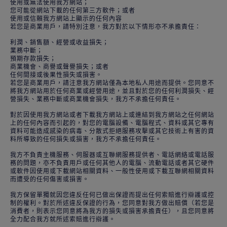
使用或無法使用我方網站；
您可能從網站下載的任何第三方軟件；或者
使用或信賴我方網站上顯示的任何內容
若您是商業用戶，請特別注意，我方對於以下情形亦不承擔責任：
利潤、銷售額、經營或收益損失；
業務中斷；
預期存款損失；
商業機會、商譽或聲譽損失；或者
任何間接或後果性損失或損害。
若您是商業用戶，請注意我方網站僅為本地私人用途而提供。您同意不
將我方網站用於任何商業或經營用途，並且對於您的任何利潤損失、經
營損失、業務中斷或商業機會損失，我方不承擔任何責任。
對於因使用我方網站或者下載我方網站上或連結到我方網站之任何網站
上的任何內容而引起的，對您的電腦設備、電腦程式、資料或其它專有
資料可能造成感染的病毒、分散式拒絕服務攻擊或其它技術上有害的資
料所導致的任何損失或損害，我方不承擔任何責任。
我方不負責主機服務、伺服器或互聯網服務提供者、電話網絡或電話服
務的問題，亦不負責用戶或任何其他人的電腦、流動電話或者其它硬件
或軟件因使用或下載網站相關資料、一般性使用或下載互聯網相關資料
而遭受的任何傷害或損害。
我方保留單獨就因您違反任何已做出保證而提出任何索賠進行辯護或控
制的權利。對於所述違反保證的行為，您同意對我方做出賠償（若您是
消費者，則表示您同意將為我方的損失或損害承擔責任），且您同意將
全力配合我方就所述索賠進行辯護。