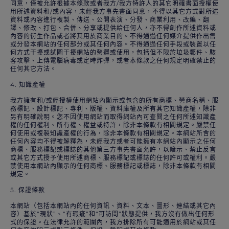
同意，僅被允許根據本條款或者我方/我方特許人的其它明確書面授權使
用所述資料和/或內容，未經我方事先書面同意，不得以其它方式對所述
資料或內容進行複製、傳送、公開表演、分發、商業利用、改編、翻
譯、修改、打包、合併、分享或提供給任何人，亦不得創作所述資料或
內容的衍生作品或者將其用於商業目的。不得通過任何媒介提供作出售
或分發本網站的任何部分或其任何內容。不得通過任何手段或裝置以任
何方式干擾或試圖干擾網站的營運或使用，包括但不限於垃圾郵件、駭
客攻擊、上傳電腦病毒或定時炸彈，或者本條款之任何規定明確禁止的
任何其它方法。
4. 知識產權
我方擁有和/或經授權使用網站內顯示或包含的所有商標、營商名稱、服
務標記、設計標記、專利、版權、資料庫權及所有其它知識產權，除非
另有明確說明。您不因使用網站而取得網站內可查閱之任何所述知識產
權的任何權利、所有權、權益或特許，除非本條款有相關規定。嚴禁任
何使用或複製知識產權的行為，除非本條款有相關規定。本網站所含的
任何內容均不得被解釋為，未經我方或者可能擁有本網站內顯示之任何
商標、服務標記或標誌的其他第三方事先書面允許，以暗示、禁止反言
或其它方式授予使用所述商標、服務標記或標誌的任何許可或權利。嚴
禁使用本網站內顯示的任何商標、服務標記或標誌，除非本條款有相關
規定。
5. 保證條款
本網站（包括本網站內的任何資訊、資料、文本、圖形、連結或其它內
容）基於“現狀”、“有瑕疵”和“可訪問”狀態提供，我方沒有做出任何形
式的保證。在法律允許的範圍內，我方排除所有可能適用於網站或其任